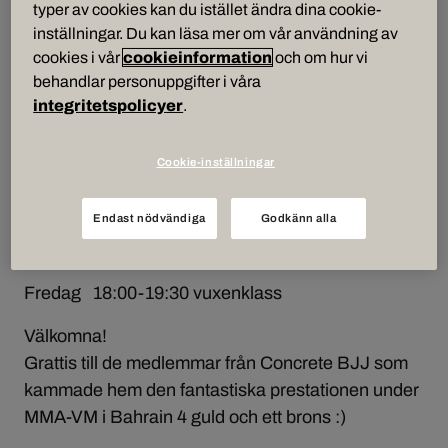
hos oss. Barn kan vara med på juniorpassen i BJJ
typer av cookies kan du istället ändra dina cookie-
från 7 års ålder.
inställningar. Du kan läsa mer om vår användning av
cookies i vår
cookieinformation
och om hur vi
Våra öppettider är
behandlar personuppgifter i våra
integritetspolicyer
.
Måndag 18:30-20:00 vuxenklass
Tisdag 18:00-19:00 barnklass
Cookie-inställningar
Onsdag 18:30-20:00 vuxenklass
Endast nödvändiga
Godkänn alla
Torsdag 18:00-19:00 barnklass
Fredag 18:00-19:30 vuxenklass
Välkomna!
Grattis till de medlemmar från Concrete BJJ som
kammade hem den fantastiska prestationen under
MMA-VM i Bahrain 4 guld och ett brons :)