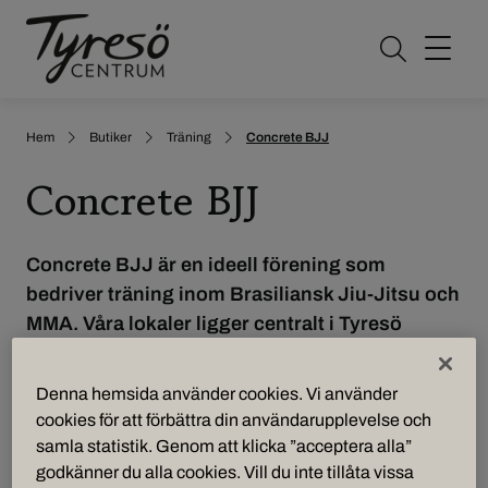
Öppna sö
Hem
Butiker
Träning
Concrete BJJ
Concrete BJJ
Concrete BJJ är en ideell förening som
bedriver träning inom Brasiliansk Jiu-Jitsu och
MMA. Våra lokaler ligger centralt i Tyresö
centrum i anslutning till goda
busskommunikationer.
Denna hemsida använder cookies. Vi använder
cookies för att förbättra din användarupplevelse och
Vi har instruktörer med mångårig erfarenhet inom
samla statistik. Genom att klicka ”acceptera alla”
BJJ och MMA och välkomnar alla som vill träna
godkänner du alla cookies. Vill du inte tillåta vissa