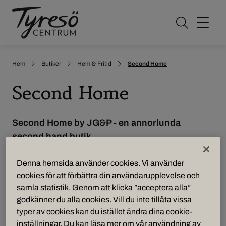
Öppna sö
Hem
Butiker
Hem & Fritid
Second Home
Second Home
Second Home by JG&P - en annorlunda
second hand butik
Hos oss hittar du ett speciellt urval av fina
Denna hemsida använder cookies. Vi använder
begagnade möbler och inredning. Att återbruka är
cookies för att förbättra din användarupplevelse och
samla statistik. Genom att klicka ”acceptera alla”
rätt i tiden och vi erbjuder det där lite extra med en
godkänner du alla cookies. Vill du inte tillåta vissa
samling prisvärda inredningsdetaljer eller hela rum
typer av cookies kan du istället ändra dina cookie-
som du kan köpa med gott samvete.
inställningar. Du kan läsa mer om vår användning av