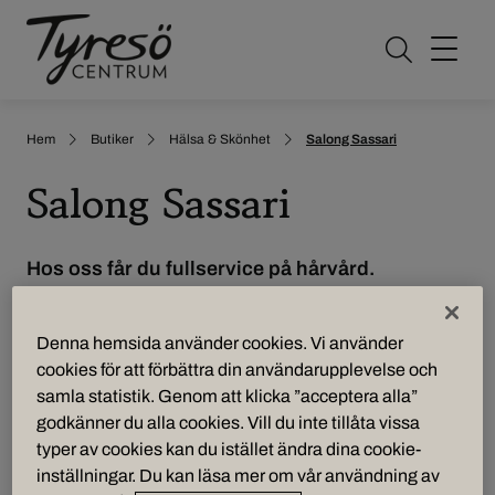
Öppna sö
Hem
Butiker
Hälsa & Skönhet
Salong Sassari
Salong Sassari
Hos oss får du fullservice på hårvård.
Vi har erfarna frisörer och vi tar emot både Drop-in
Denna hemsida använder cookies. Vi använder
& tidsbeställning. Vi har också ett brett utbud av
cookies för att förbättra din användarupplevelse och
hårvårdsprodukter av välkända varumärken, så du
samla statistik. Genom att klicka ”acceptera alla”
kan ge ditt hår den bästa behandlingen fram till
godkänner du alla cookies. Vill du inte tillåta vissa
nästa besök hos oss!
typer av cookies kan du istället ändra dina cookie-
inställningar. Du kan läsa mer om vår användning av
Välkommen!