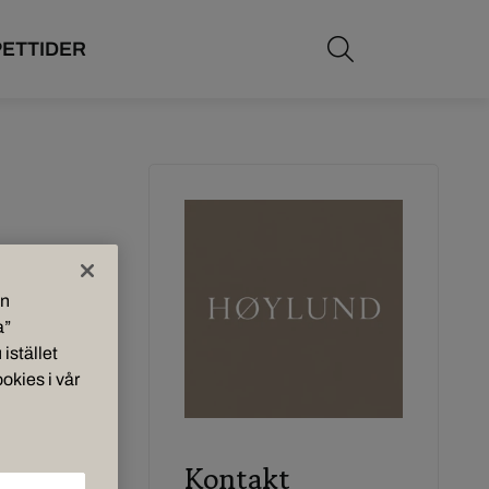
Öppna sökf
ETTIDER
in
a”
 istället
okies i vår
Kontakt