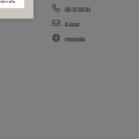
änn alla
08-37 60 91
E-post
Hemsida