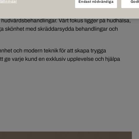
tällningar
Endast nödvändiga
Godk
mot pigmenteringar, rosacea, ytliga blodkärl och
hudvårdsbehandlingar. Vårt fokus ligger på hudhälsa,
liga skönhet med skräddarsydda behandlingar och
nhet och modern teknik för att skapa trygga
tt ge varje kund en exklusiv upplevelse och hjälpa