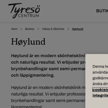
BUTI
Hem
Butiker
Hälsa & Skönhet
Høylund
Høylund
Høylund är en modern skönhetsklinik med fokus
och naturliga resultat. Vi erbjuder professione
Denna he
brynbehandlingar samt semi-permanent makeup
användar
och läppigmentering.
godkänner
ändra din
Høylund är en modern skönhetsklinik med fokus på
cookiei
naturliga resultat. Vi erbjuder professionella ansik
integrit
brynbehandlingar samt semi-permanent makeup så
läppigmentering.