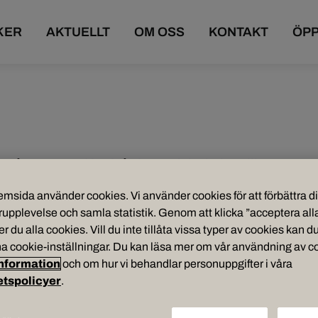
KER
AKTUELLT
OM OSS
KONTAKT
ÖPP
 på avancerad hudvård, estetiska behandlingar
lla ansiktsbehandlingar, microneedling, frans- och
msida använder cookies. Vi använder cookies för att förbättra d
 såsom microblading, powderbrows, eyeliner
upplevelse och samla statistik. Genom att klicka ”acceptera all
 du alla cookies. Vill du inte tillåta vissa typer av cookies kan du
a cookie-inställningar. Du kan läsa mer om vår användning av co
 avancerad hudvård, estetiska behandlingar och
nformation
och om hur vi behandlar personuppgifter i våra
tsbehandlingar, microneedling, frans- och
etspolicyer
.
som microblading, powderbrows, eyeliner och