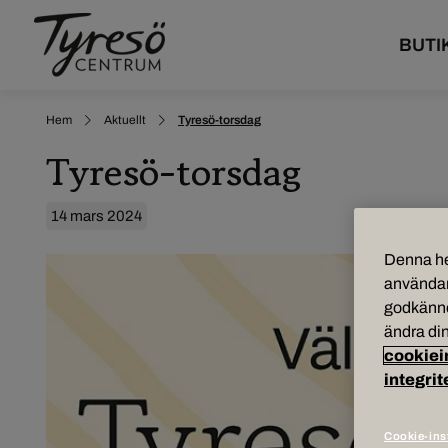
BUTI
Hem
Aktuellt
Tyresö-torsdag
Tyresö-torsdag
14 mars 2024
Denna he
användar
godkänner
ändra din
cookiei
integrit
Cookie-ins