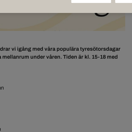
 drar vi igång med våra populära tyresötorsdagar
 mellanrum under våren. Tiden är kl. 15-18 med
nn
n