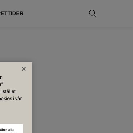
Öppna sökf
ETTIDER
in
a”
 istället
okies i vår
änn alla